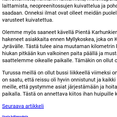
laittamista, neopreenitossujen kuivattelua ja poh
saadaan. Onneksi ilmat ovat olleet meidän puole
varusteet kuivatettua.
Olemme myös saaneet kävellä Pientä Karhunkierr
hakeneet asiakkaita ennen Myllykoskea, joka on K
Jyrävälle. Tästä tulee aina muutaman kilometrin 
hiukan pitkään kun valkoinen paita päällä ja must
saattelemme oikealle paikalle. Tämäkin on ollut o
Turussa meillä on ollut bussi liikkeellä viimeksi 
on saatu, että reissu oli hyvin onnistunut ja kaikk
meille, että pystymme asiat järjestämään ja hoi
paikalla. Tästä on annettava kiitos ihan huipuille 
Seuraava artikkeli
Uusia tuttavuuksia