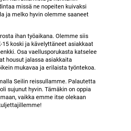
dintaa missä ne nopeiten kuivaksi
lla ja melko hyvin olemme saaneet
osta ihan työaikana. Olemme siis
-15 koski ja kävelyttäneet asiakkaat
lenkki. Osa vaellusporukasta katselee
at housut jalassa asiakkaita
ikein mukavaa ja erilaista työntekoa.
omalla Seilin reissullamme. Palautetta
i oli sujunut hyvin. Tämäkin on oppia
tamaan, vaikka emme itse olekaan
kuljettajillemme!