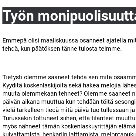
Työn monipuolisuutt
Emmepä olisi maaliskuussa osanneet ajatella mi
tehdä, kun päätöksen tänne tulosta teimme.
Tietysti olemme saaneet tehdä sen mitä osaamme
Kyyditä koskenlaskijoita sekä hakea melojia lähe
muuta olemmekaan tehneet? Olemme saaneet nähd
päivän aikana muuttua kun tehdään töitä sesongi
vielä tarkalleen tiedä mitä päivä tuo tullessaan 
Turussakin tottuneet siihen, että tilanteet muutt
myös nähneet tämän koskenlaskuyrittäjän elämän 
kuivattamista, henkariin laittamista, melontapuku