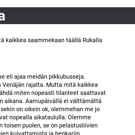
a
tä kaikkea saammekaan täällä Rukalla
 eli ajaa meidän pikkubusseja.
s Venäjän rajalta. Mutta mitä kaikkea
ä miten nopeasti tilanteet saattavat
n aikana. Aamupäivällä ei välttämättä
ja sekin on oikein ok, olemmehan me jo
uvat nopealla aikataululla. Olemme
toisen puolen, se on pelastusliivien
jen kuivattamista ja henkariin