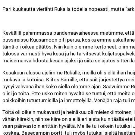
Pari kuukautta vierähti Rukalla todella nopeasti, mutta “ark
Keväällä pahimmassa pandemiavaiheessa mietimme, että mitä 
bussireissu Kuusamoon piti perua, koska emme uskaltanee
tämä oli oikea päätös. Niin kuin olemme kertoneet, olimme M
tulossa varmasti hyvä kesä ja he tarvitsevat kuljetuspalve
maisemanvaihdosta kesän ajaksi ja siitä se ajatus sitten läh
Kesäkuun alussa ajelimme Rukalle, meillä oli siellä ihan hu
mukava ja kotoisa. Kiitos Samille, että sait järjestettyä m
pysyi vahvana ihan koko siellä olomme ajan. Saavuimme Rukal
olisi jo töitä. Ette usko miten hyvältä se tuntui, että meitä 
paikkoihin tutustumisilla ja ihmettelyillä. Venäjän raja tuli 
Töitä oli oikein mukavasti ja heinäkuu oli mielenkiintoinen,
vähän kiirekin, niin se kiire on siellä erilaista kuin täällä e
vaan päinvastoin erittäin hyvältä. Meille tuli oikein tutuiks
koskea. Basecampin portti tuli myös tutuksi, sieltä haettiin