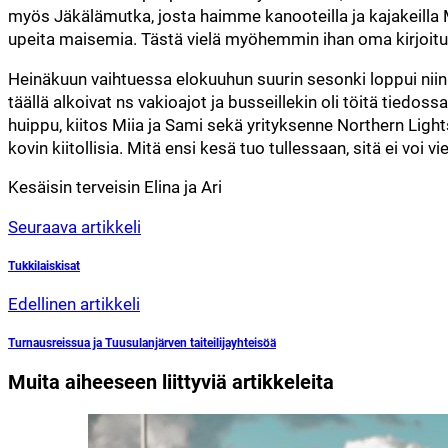
myös Jäkälämutka, josta haimme kanooteilla ja kajakeilla
upeita maisemia. Tästä vielä myöhemmin ihan oma kirjoitu
Heinäkuun vaihtuessa elokuuhun suurin sesonki loppui niin k
täällä alkoivat ns vakioajot ja busseillekin oli töitä tied
huippu, kiitos Miia ja Sami sekä yrityksenne Northern Li
kovin kiitollisia. Mitä ensi kesä tuo tullessaan, sitä ei voi vi
Kesäisin terveisin Elina ja Ari
Seuraava artikkeli
Tukkilaiskisat
Edellinen artikkeli
Turnausreissua ja Tuusulanjärven taiteilijayhteisöä
Muita aiheeseen liittyviä artikkeleita