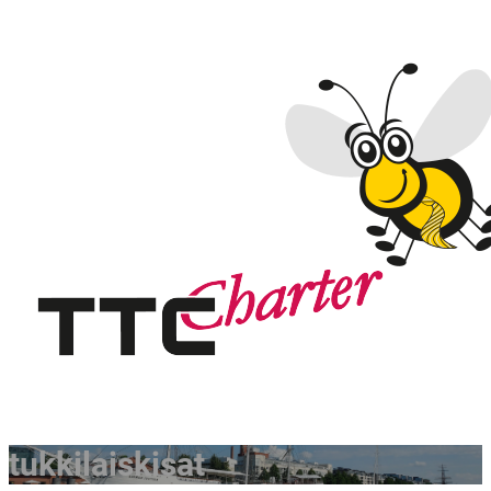
tukkilaiskisat