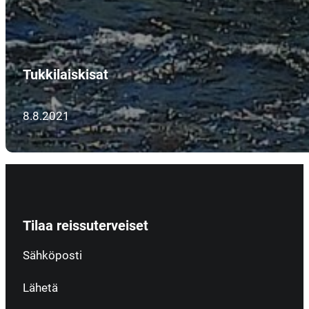
Tukkilaiskisat
8.8.2021
Tilaa reissuterveiset
Section
Sähköposti
Lähetä