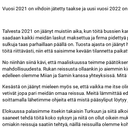
Vuosi 2021 on vihdoin jätetty taakse ja uusi vuosi 2022 o
Talvesta 2021 on jäänyt muistiin aika, kun töitä bussien ka
saadaan kaikki meidän laskut maksettua ja firma pidettyä py
sulkuja taas parhaillaan päällä on. Tuosta ajasta on jääny
töitä riittävästi, niin että saisimme kevään tilannetta paikat
No niinhän siinä kävi, että maaliskuussa teimme päätöksen lä
mahdollisuudesta. Rukan reissusta ollaankin jo aiemmin kirj
edelleen olemme Miian ja Samin kanssa yhteyksissä. Mitä tul
Kesästä on jäänyt mieleen myös se, että vaikka me itse oli
vetivät jopa pari meidän omaa reissua. Meitä lämmittää ede
soittamalla lähetimme ohjeita että mistä pääsyliput löytyy ja
Elokuussa palasimme itsekin takaisin Turkuun ja siitä a
saaneet tehdä töitä koko syksyn ja niitä on ollut oikein 
omiakin reissuja saatiin tehtyä, näillä reissuilla olemme