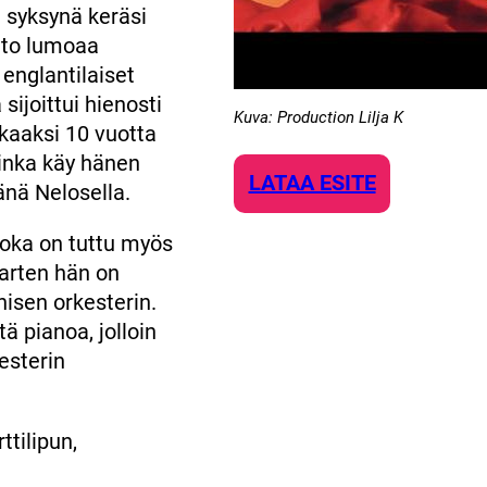
e syksynä keräsi
alto lumoaa
 englantilaiset
sijoittui hienosti
Kuva: Production Lilja K
kaaksi 10 vuotta
uinka käy hänen
LATAA ESITE
nä Nelosella.
 joka on tuttu myös
arten hän on
isen orkesterin.
ä pianoa, jolloin
kesterin
tilipun,