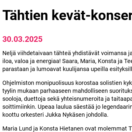
Tähtien kevät-konser
30.03.2025
Neljä viihdetaivaan tähteä yhdistävät voimansa 
iloa, valoa ja energiaa! Saara, Maria, Konsta ja 
parastaan ja lumoavat kuulijansa upeilla esityksill
Ohjelmiston monipuolisuus korostaa solistien ky
tyylin mukaan parhaaseen mahdolliseen suorituk
sooloja, duettoja sekä yhteisnumeroita ja taitaapa
soittimiinkin. Upeaa laulua säestää jo legendaari
koottu orkesteri Jukka Nykäsen johdolla.
Maria Lund ja Konsta Hietanen ovat molemmat T