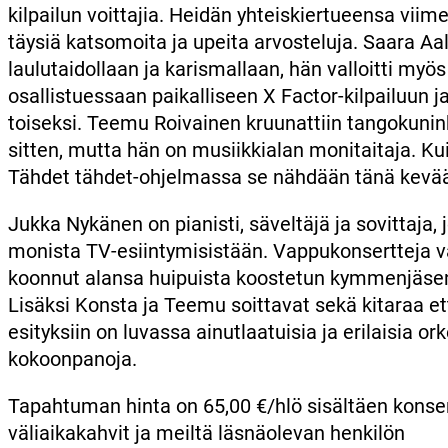
kilpailun voittajia. Heidän yhteiskiertueensa viim
täysiä katsomoita ja upeita arvosteluja. Saara A
laulutaidollaan ja karismallaan, hän valloitti myös
osallistuessaan paikalliseen X Factor-kilpailuun ja 
toiseksi. Teemu Roivainen kruunattiin tangokunin
sitten, mutta hän on musiikkialan monitaitaja. K
Tähdet tähdet-ohjelmassa se nähdään tänä kevää
Jukka Nykänen on pianisti, säveltäjä ja sovittaja,
monista TV-esiintymisistään. Vappukonsertteja v
koonnut alansa huipuista koostetun kymmenjäsen
Lisäksi Konsta ja Teemu soittavat sekä kitaraa ett
esityksiin on luvassa ainutlaatuisia ja erilaisia or
kokoonpanoja.
Tapahtuman hinta on 65,00 €/hlö sisältäen konsert
väliaikakahvit ja meiltä läsnäolevan henkilön