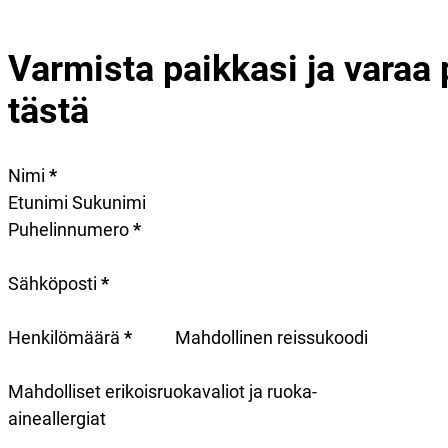
Varmista paikkasi ja varaa 
tästä
Section
Nimi
*
Puhelinnumero
*
Sähköposti
*
Henkilömäärä
*
Mahdollinen reissukoodi
Mahdolliset erikoisruokavaliot ja ruoka-
aineallergiat