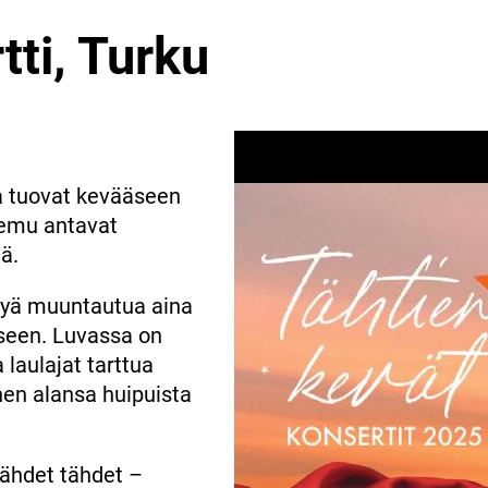
tti, Turku
ja tuovat kevääseen
Teemu antavat
ä.
kyä muuntautua aina
seen. Luvassa on
 laulajat tarttua
nen alansa huipuista
ähdet tähdet –