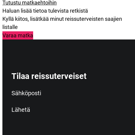
Tutustu matkaehtoihin
Haluan lisää tietoa tulevista retkistä
Kyllä kiitos, lisätkää minut reissuterveisten saajien
listalle
Varaa matka
Tilaa reissuterveiset
Section
Sähköposti
Lähetä