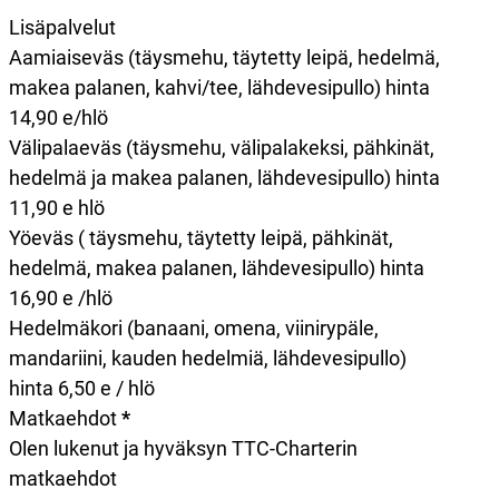
Lisäpalvelut
Aamiaiseväs (täysmehu, täytetty leipä, hedelmä,
makea palanen, kahvi/tee, lähdevesipullo) hinta
14,90 e/hlö
Välipalaeväs (täysmehu, välipalakeksi, pähkinät,
hedelmä ja makea palanen, lähdevesipullo) hinta
11,90 e hlö
Yöeväs ( täysmehu, täytetty leipä, pähkinät,
hedelmä, makea palanen, lähdevesipullo) hinta
16,90 e /hlö
Hedelmäkori (banaani, omena, viinirypäle,
mandariini, kauden hedelmiä, lähdevesipullo)
hinta 6,50 e / hlö
Matkaehdot
*
Olen lukenut ja hyväksyn TTC-Charterin
matkaehdot